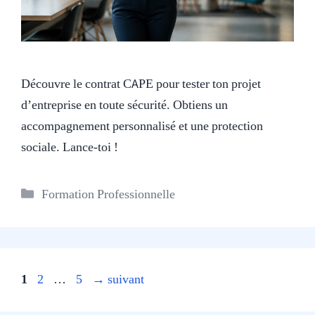
Découvre le contrat CAPE pour tester ton projet
d’entreprise en toute sécurité. Obtiens un
accompagnement personnalisé et une protection
sociale. Lance-toi !
Catégories
Formation Professionnelle
Page
Page
Page
1
2
…
5
→
suivant